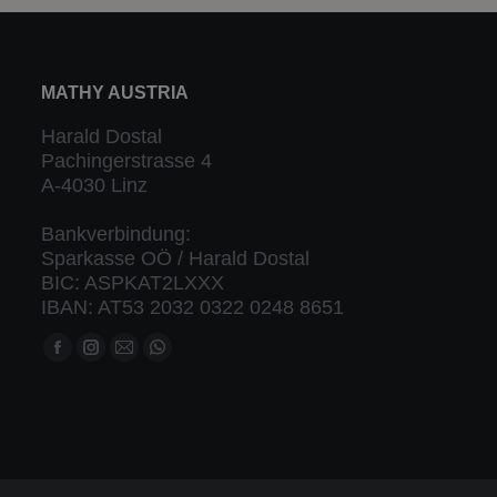
MATHY AUSTRIA
Harald Dostal
Pachingerstrasse 4
A-4030 Linz
Bankverbindung:
Sparkasse OÖ / Harald Dostal
BIC: ASPKAT2LXXX
IBAN: AT53 2032 0322 0248 8651
Finden Sie uns auf:
Facebook
Instagram
Mail
Whatsapp
Seite
Seite
Seite
Seite
öffnet
öffnet
öffnet
öffnet
in
in
in
in
neuem
neuem
neuem
neuem