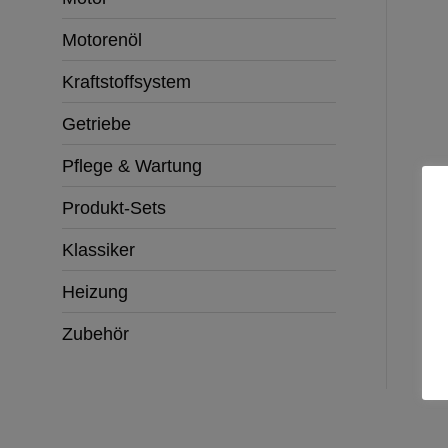
Motorenöl
Kraftstoffsystem
Getriebe
Pflege & Wartung
Produkt-Sets
Klassiker
Heizung
Zubehör