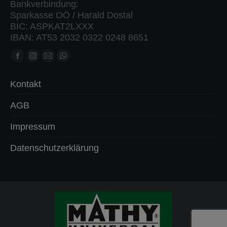
Bankverbindung:
Sparkasse OÖ / Harald Dostal
BIC: ASPKAT2LXXX
IBAN: AT53 2032 0322 0248 8651
Finden Sie uns auf:
Facebook
Instagram
Mail
Whatsapp
Seite
Seite
Seite
Seite
Kontakt
öffnet
öffnet
öffnet
öffnet
in
in
in
in
AGB
neuem
neuem
neuem
neuem
Impressum
Fenster
Fenster
Fenster
Fenster
Datenschutzerklärung