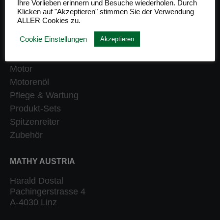
Ihre Vorlieben erinnern und Besuche wiederholen. Durch
Klicken auf "Akzeptieren" stimmen Sie der Verwendung
Getriebe
ALLER Cookies zu.
Heizung
Cookie Einstellungen
Akzeptieren
Klassiker
Kraftstoffsystem
Motor
Motorenöl
Pflege & Wartung
Produkt-Sets
Spitzenreiter
Zubehör
MATHY AUSTRIA
Harald Dostal
Pachingerstrasse 4
A-4030 Linz