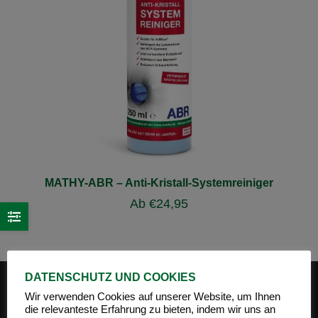
MATHY-ABR – Anti-Kristall-Systemreiniger
Ab
€
24,95
DATENSCHUTZ UND COOKIES
Wir verwenden Cookies auf unserer Website, um Ihnen
die relevanteste Erfahrung zu bieten, indem wir uns an
PRODUKT-KATEGORIEN