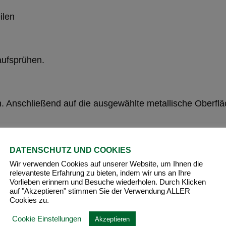
ilen
aufsprühen.
ln. Anschließend auf die ausgewählte metallische Oberf
DATENSCHUTZ UND COOKIES
Wir verwenden Cookies auf unserer Website, um Ihnen die
MATHY® aus langer Tradition
relevanteste Erfahrung zu bieten, indem wir uns an Ihre
11. April 2014
Vorlieben erinnern und Besuche wiederholen. Durch Klicken
auf "Akzeptieren" stimmen Sie der Verwendung ALLER
Cookies zu.
Cookie Einstellungen
Akzeptieren
MATHY-G „das Fett für den