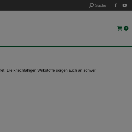
Suche:
Suche
Faceb
Yo
Seite
Sei
öffnet
öff
0
in
in
neuem
ne
Fenste
Fen
et. Die kriechfähigen Wirkstoffe sorgen auch an schwer