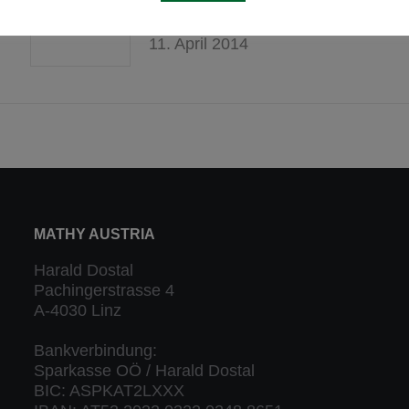
Offroader“
11. April 2014
MATHY AUSTRIA
Harald Dostal
Pachingerstrasse 4
A-4030 Linz
Bankverbindung:
Sparkasse OÖ / Harald Dostal
BIC: ASPKAT2LXXX