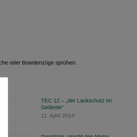
läche oder Bowdenzüge sprühen.
TEC 12 – „der Lackschutz im
Gelände“
11. April 2014
DropStop „macht den Motor