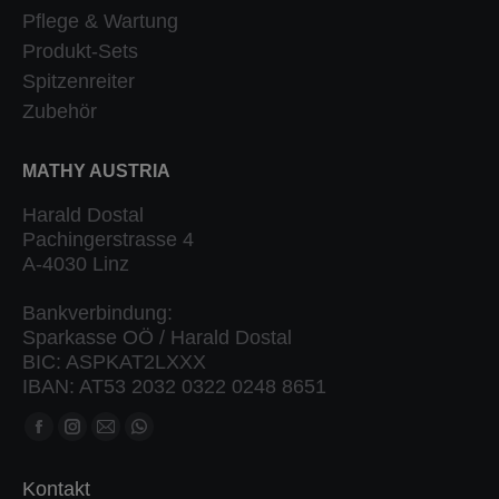
Pflege & Wartung
Produkt-Sets
Spitzenreiter
Zubehör
MATHY AUSTRIA
Harald Dostal
Pachingerstrasse 4
A-4030 Linz
Bankverbindung:
Sparkasse OÖ / Harald Dostal
BIC: ASPKAT2LXXX
IBAN: AT53 2032 0322 0248 8651
Finden Sie uns auf:
Facebook
Instagram
Mail
Whatsapp
Seite
Seite
Seite
Seite
Kontakt
öffnet
öffnet
öffnet
öffnet