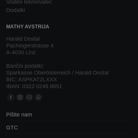
Vodilni tekmovalec
Dodatki
MATHY AVSTRIJA
Harald Dostal
Pachingerstrasse 4
A-4030 Linz
Bančni podatki:
Sparkasse Oberösterreich / Harald Dostal
BIC: ASPKAT2LXXX
IBAN: 0322 0248 8651
Poiščite nas na:
Facebook
Instagram
Mail
Whatsapp
stran
stran
stran
stran
Pišite nam
se
se
se
se
odpre
odpre
odpre
odpre
GTC
v
v
v
v