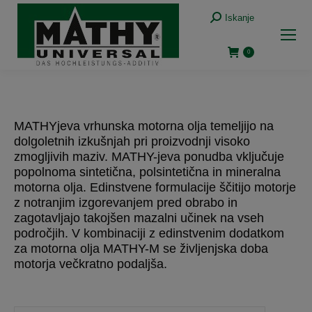
Iskanje:
Iskanje
0
MATHYjeva vrhunska motorna olja temeljijo na
dolgoletnih izkušnjah pri proizvodnji visoko
zmogljivih maziv. MATHY-jeva ponudba vključuje
popolnoma sintetična, polsintetična in mineralna
motorna olja. Edinstvene formulacije ščitijo motorje
z notranjim izgorevanjem pred obrabo in
zagotavljajo takojšen mazalni učinek na vseh
področjih. V kombinaciji z edinstvenim dodatkom
za motorna olja MATHY-M se življenjska doba
motorja večkratno podaljša.