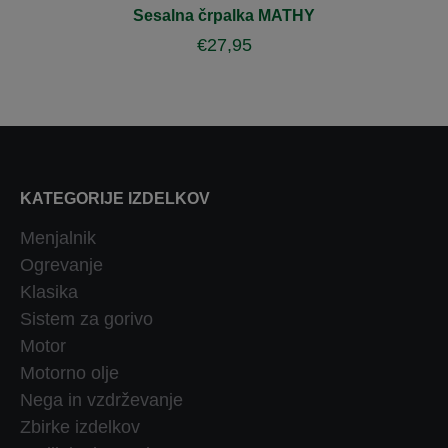
Sesalna črpalka MATHY
€
27,95
KATEGORIJE IZDELKOV
Menjalnik
Ogrevanje
Klasika
Sistem za gorivo
Motor
Motorno olje
Nega in vzdrževanje
Zbirke izdelkov