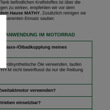
nk befindlichen Kraftstoffes ist über die
egen zu wirken, empfehlen wir vor dem
us dem Hause MATHY
. Zusätzlich reinigen sie
permanenten Einsatz sauber.
DIE ANWENDUNG IM MOTORRAD
die Nass-/Ölbadkupplung meines
nd vollsynthetische Öle verwenden, laufen
Y-M nicht beeinflusst da nur die Reibung
Zweitaktmotor verwenden?
ntrieben einsetzbar?