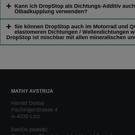
Kann ich DropStop als Dichtungs-Additiv auch
Ölbadkupplung verwenden?
Sie können DropStop auch im Motorrad und Q
elastomeren Dichtungen / Wellendichtungen we
DropStop ist mischbar mit allen mineralischen u
MATHY AVSTRIJA
Harald Dostal
Pachingerstrasse 4
A-4030 Linz
Bančni podatki: