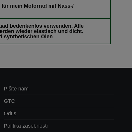
 für mein Motorrad mit Nass-/
uad bedenkenlos verwenden. Alle
rden wieder elastisch und dicht.
nd synthetischen Ölen
Pišite nam
GTC
Odtis
Politika zasebnosti