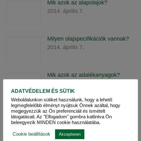
Mik azok az alapolajok?
2014. április 7.
Milyen olajspecifikációk vannak?
2014. április 7.
Mik azok az adalékanyagok?
2014. április 7.
ADATVÉDELEM ÉS SÜTIK
Weboldalunkon sütiket használunk, hogy a lehető
legmegfelelőbb élményt nyújtsuk Önnek azáltal, hogy
Mi a viszkozitás?
megjegyezzük az Ön preferenciáit és ismételt
látogatásait. Az "Elfogadom" gombra kattintva Ön
2014. április 7.
beleegyezik MINDEN cookie használatába.
Cookie beállítások
Akzeptieren