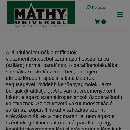
Keresés:
Keresés
0
A kiindulási termék a raffinátok
viaszmentesítéséből származó hosszú láncú
(szilárd) normál paraffinok. A paraffinmolekulákat
speciális krakkolóüzemekben, hidrogén
atmoszférában, speciális katalizátorok
segítségével rövidebb kenőanyagmolekulákra
bontják (krakkolják). A folyamat eredményeként
főként elágazó szénhidrogénláncok (izoparaffinok)
keletkeznek. Az ezt követő vákuumdesztilláció
során az izoparaffinokat viszkozitás szerint
szétválasztják, és a megmaradt el nem ágazott
szénhidrogénláncokat (normál paraffinok) egy
későbbi viaszmentesítési eljárás során eltávolítják.