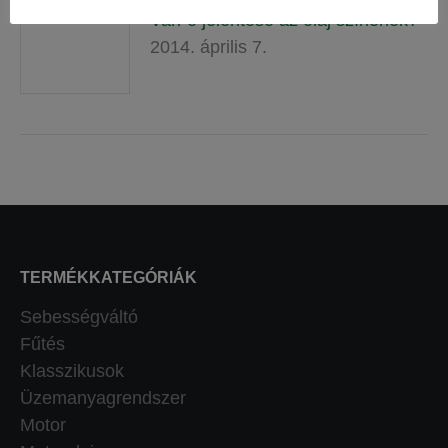
Van-e jelentése az olaj színének?
2014. április 7.
TERMÉKKATEGÓRIÁK
Sebességváltó
Fűtés
Klasszikusok
Üzemanyagrendszer
Motor