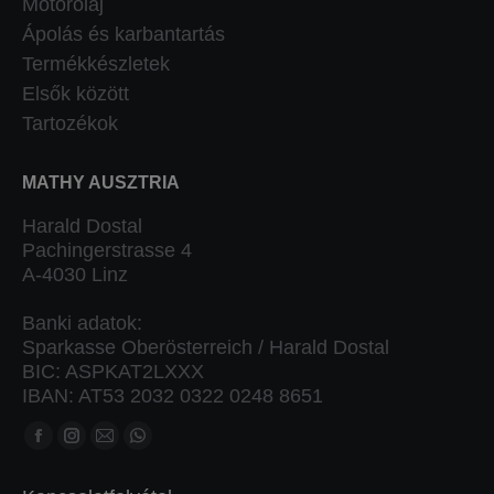
Motorolaj
Ápolás és karbantartás
Termékkészletek
Elsők között
Tartozékok
MATHY AUSZTRIA
Harald Dostal
Pachingerstrasse 4
A-4030 Linz
Banki adatok:
Sparkasse Oberösterreich / Harald Dostal
BIC: ASPKAT2LXXX
IBAN: AT53 2032 0322 0248 8651
Keressen minket:
Facebook
Instagram
Mail
Whatsapp
oldal
oldal
oldal
oldal