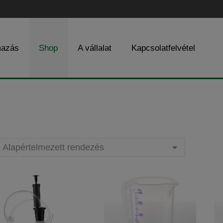
mazás
Shop
A vállalat
Kapcsolatfelvétel