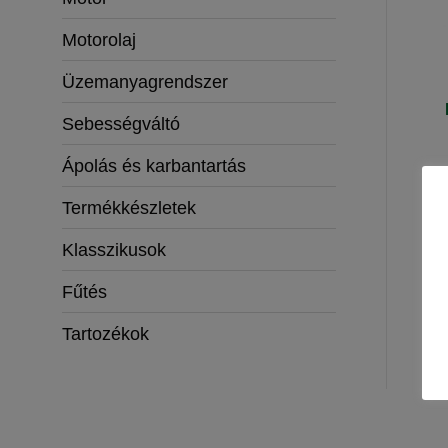
Motorolaj
Üzemanyagrendszer
Sebességváltó
Ápolás és karbantartás
Termékkészletek
Klasszikusok
Fűtés
Tartozékok