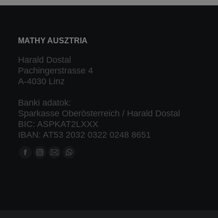
MATHY AUSZTRIA
Harald Dostal
Pachingerstrasse 4
A-4030 Linz
Banki adatok:
Sparkasse Oberösterreich / Harald Dostal
BIC: ASPKAT2LXXX
IBAN: AT53 2032 0322 0248 8651
Keressen minket:
Facebook
Instagram
Mail
Whatsapp
oldal
oldal
oldal
oldal
új
új
új
új
ablakban
ablakban
ablakban
ablakban
nyílik
nyílik
nyílik
nyílik