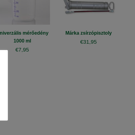
niverzális mérőedény
Márka zsírzópisztoly
1000 ml
€
31,95
€
7,95