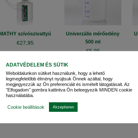
MATHY szívószivattyú
Univerzális mérőedény
U
500 ml
€
27,95
€
5,95
ADATVÉDELEM ÉS SÜTIK
Weboldalunkon sütiket használunk, hogy a lehető
legmegfelelőbb élményt nyújtsuk Önnek azáltal, hogy
megjegyezzük az Ön preferenciáit és ismételt látogatásait. Az
"Elfogadom" gombra kattintva Ön beleegyezik MINDEN cookie
használatába.
Cookie beállítások
Akzeptieren