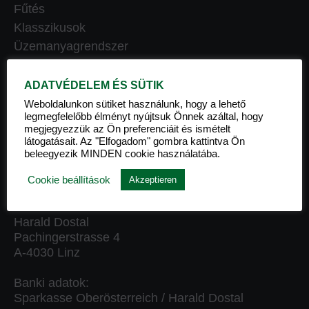
Fűtés
Klasszikusok
Üzemanyagrendszer
Motor
Motorolaj
ADATVÉDELEM ÉS SÜTIK
Ápolás és karbantartás
Weboldalunkon sütiket használunk, hogy a lehető
legmegfelelőbb élményt nyújtsuk Önnek azáltal, hogy
Termékkészletek
megjegyezzük az Ön preferenciáit és ismételt
Elsők között
látogatásait. Az "Elfogadom" gombra kattintva Ön
beleegyezik MINDEN cookie használatába.
Tartozékok
Cookie beállítások
Akzeptieren
MATHY AUSZTRIA
Harald Dostal
Pachingerstrasse 4
A-4030 Linz
Banki adatok:
Sparkasse Oberösterreich / Harald Dostal