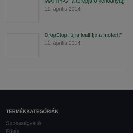
MATHY-G "a terepjáró kenőanyag"
11. április 2014
DropStop "újra leállítja a motort!"
11. április 2014
TERMÉKKATEGÓRIÁK
Sebességváltó
Fűtés