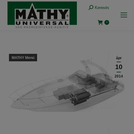
Keresés:
Keresés
0
MATHY Menü
ápr
10
2014