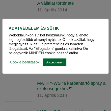
A vállalat története
11. április 2014
MATHY® hosszú hagyományokkal
ADATVÉDELEM ÉS SÜTIK
11. április 2014
Weboldalunkon sütiket használunk, hogy a lehető
legmegfelelőbb élményt nyújtsuk Önnek azáltal, hogy
megjegyezzük az Ön preferenciáit és ismételt
látogatásait. Az "Elfogadom" gombra kattintva Ön
beleegyezik MINDEN cookie használatába.
TEC 12 - "a terepjáró festékvédő"
11. április 2014
Cookie beállítások
Akzeptieren
MATHY-WS "a karbantartó spray a
szélsőségekhez!"
11. április 2014