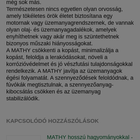
még sok más.
Természetesen nincs egyetlen olyan orvosság,
amely tökéletes örök életet biztosítana egy
motornak vagy üzemanyagrendszernek, de vannak
olyan olaj- és üzemanyagadalékok, amelyek
enyhíthetnek vagy akár meg is szüntethetnek
bizonyos műszaki hiányosságokat.
A MATHY csökkenti a kopást, minimalizálja a
kopást, feloldja a lerakódásokat, növeli a
korrózióvédelmet és jó vészfutási tulajdonságokkal
rendelkezik. A MATHY javítja az üzemanyagok
égési folyamatát. A szennyeződések feloldódnak, a
fúvókák megtisztulnak, a szennyezőanyag-
kibocsátás csökken és az üzemanyag
stabilizálódik.
KAPCSOLÓDÓ HOZZÁSZÓLÁSOK
MATHY hosszú hagyományokkal -