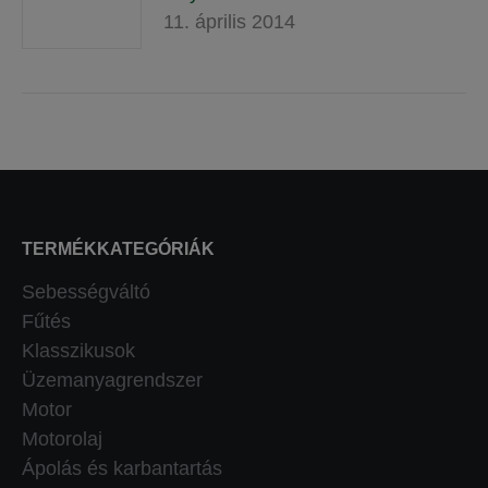
11. április 2014
TERMÉKKATEGÓRIÁK
Sebességváltó
Fűtés
Klasszikusok
Üzemanyagrendszer
Motor
Motorolaj
Ápolás és karbantartás