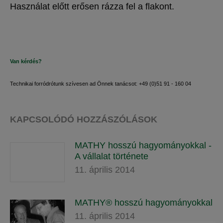
Használat előtt erősen rázza fel a flakont.
Van kérdés?
Technikai forródrótunk szívesen ad Önnek tanácsot: +49 (0)51 91 - 160 04
KAPCSOLÓDÓ HOZZÁSZÓLÁSOK
MATHY hosszú hagyományokkal -
A vállalat története
11. április 2014
MATHY® hosszú hagyományokkal
11. április 2014