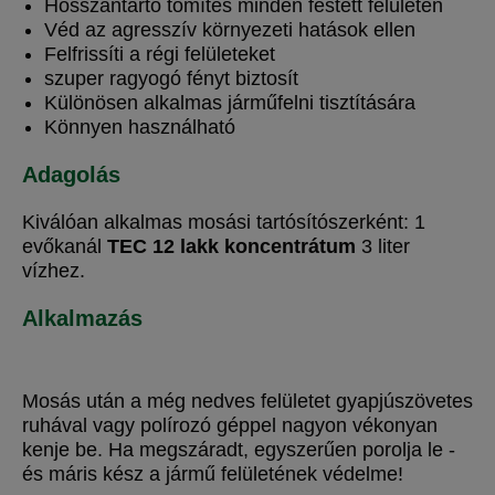
Hosszantartó tömítés minden festett felületen
Véd az agresszív környezeti hatások ellen
Felfrissíti a régi felületeket
szuper ragyogó fényt biztosít
Különösen alkalmas járműfelni tisztítására
Könnyen használható
Adagolás
Kiválóan alkalmas mosási tartósítószerként: 1
evőkanál
TEC 12 lakk koncentrátum
3 liter
vízhez.
Alkalmazás
Mosás után a még nedves felületet gyapjúszövetes
ruhával vagy polírozó géppel nagyon vékonyan
kenje be. Ha megszáradt, egyszerűen porolja le -
és máris kész a jármű felületének védelme!