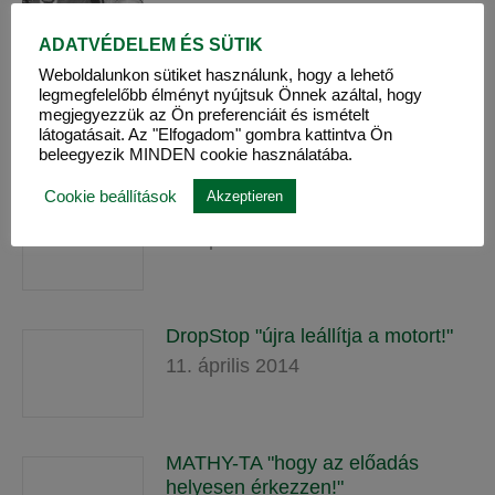
ADATVÉDELEM ÉS SÜTIK
Weboldalunkon sütiket használunk, hogy a lehető
MATHY-WS "a karbantartó spray a
legmegfelelőbb élményt nyújtsuk Önnek azáltal, hogy
szélsőségekhez!"
megjegyezzük az Ön preferenciáit és ismételt
11. április 2014
látogatásait. Az "Elfogadom" gombra kattintva Ön
beleegyezik MINDEN cookie használatába.
Cookie beállítások
Akzeptieren
MATHY-G "a terepjáró kenőanyag"
11. április 2014
DropStop "újra leállítja a motort!"
11. április 2014
MATHY-TA "hogy az előadás
helyesen érkezzen!"