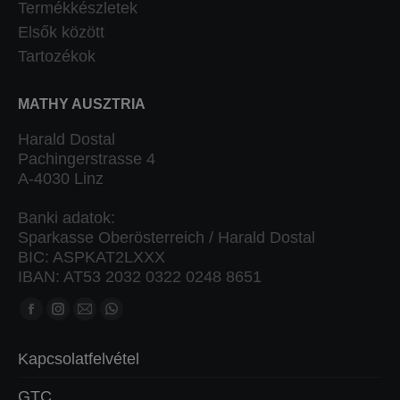
Termékkészletek
Elsők között
Tartozékok
MATHY AUSZTRIA
Harald Dostal
Pachingerstrasse 4
A-4030 Linz
Banki adatok:
Sparkasse Oberösterreich / Harald Dostal
BIC: ASPKAT2LXXX
IBAN: AT53 2032 0322 0248 8651
Keressen minket:
Facebook
Instagram
Mail
Whatsapp
oldal
oldal
oldal
oldal
Kapcsolatfelvétel
új
új
új
új
ablakban
ablakban
ablakban
ablakban
GTC