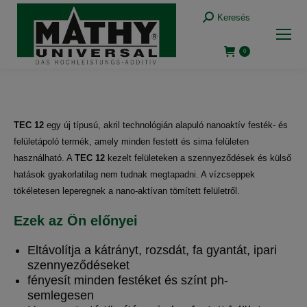
Keresés:
Keresés
0
TEC 12
egy új típusú, akril technológián alapuló nanoaktív festék- és
felületápoló termék, amely minden festett és sima felületen
használható. A
TEC 12
kezelt felületeken a szennyeződések és külső
hatások gyakorlatilag nem tudnak megtapadni. A vízcseppek
tökéletesen leperegnek a nano-aktívan tömített felületről.
Ezek az Ön előnyei
Eltávolítja a kátrányt, rozsdát, fa gyantát, ipari
szennyeződéseket
fényesít minden festéket és színt ph-
semlegesen