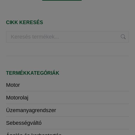
változatok
a
a
terméknek
termékoldalon
több
választhatók
változata
CIKK KERESÉS
ki
van.
A
változatok
a
termékoldalon
választhatók
ki
TERMÉKKATEGÓRIÁK
Motor
Motorolaj
Üzemanyagrendszer
Sebességváltó