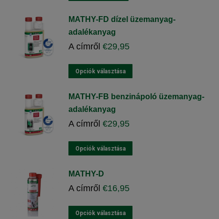
MATHY-FD dízel üzemanyag-
adalékanyag
A címről
€
29,95
Ennek
Opciók választása
a
terméknek
MATHY-FB benzinápoló üzemanyag-
több
adalékanyag
változata
van.
A címről
€
29,95
A
változatok
Ennek
Opciók választása
a
a
termékoldalon
terméknek
MATHY-D
választhatók
több
ki
A címről
€
16,95
változata
van.
A
Ennek
Opciók választása