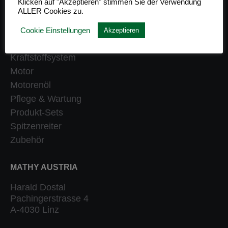
Klicken auf "Akzeptieren" stimmen Sie der Verwendung
ALLER Cookies zu.
Getriebe
Heizung
Cookie Einstellungen
Akzeptieren
Klassiker
Kraftstoffsystem
Motor
Motorenöl
Pflege & Wartung
Produkt-Sets
Spitzenreiter
Zubehör
MATHY AUSTRIA
Harald Dostal
Pachingerstrasse 4
A-4030 Linz