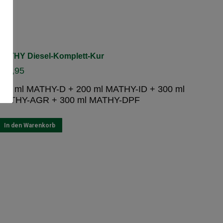
MATHY Diesel-Komplett-Kur
€
62,95
250 ml MATHY-D + 200 ml MATHY-ID + 300 ml
MATHY-AGR + 300 ml MATHY-DPF
In den Warenkorb