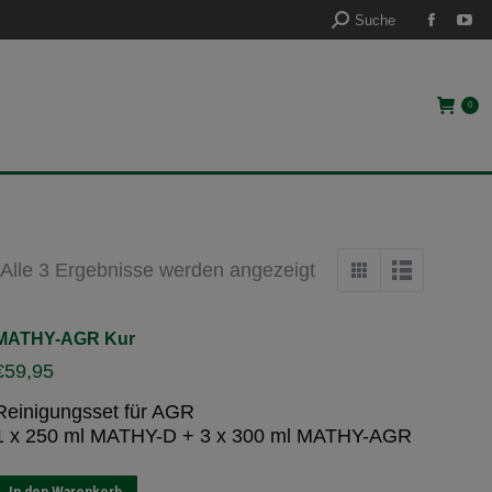
Suche:
Suche
Faceb
Yo
Seite
Sei
öffnet
öff
0
in
in
neuem
ne
Fenste
Fen
Alle 3 Ergebnisse werden angezeigt
MATHY-AGR Kur
€
59,95
Reinigungsset für AGR
1 x 250 ml MATHY-D + 3 x 300 ml MATHY-AGR