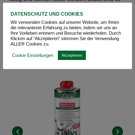
häufig Kleinigkeiten, die den Fahrkomfort
beeinträchtigen. Ein unrunder und rauher
DATENSCHUTZ UND COOKIES
Motorlauf, klappernde Hydrostössel, ein
Wir verwenden Cookies auf unserer Website, um Ihnen
erhöhter Ölverlust und Ölverbrauch, Kaltstart-
die relevanteste Erfahrung zu bieten, indem wir uns an
schwierigkeiten und Leistungsverlust sind oft
Ihre Vorlieben erinnern und Besuche wiederholen. Durch
beschriebene Probleme.
Klicken auf "Akzeptieren" stimmen Sie der Verwendung
ALLER Cookies zu.
MATHY-Additive setzen genau hier ihre Hebel
an und können teure Reparaturen
Cookie Einstellungen
Akzeptieren
verhindern.